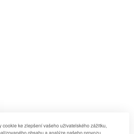
cookie ke zlepšení vašeho uživatelského zážitku,
nalizovaného obsahu a analýze našeho provozu.