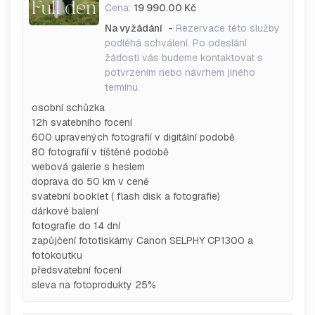
Cena:
19 990.00 Kč
Na vyžádání
-
Rezervace této služby
podléhá schválení. Po odeslání
žádosti vás budeme kontaktovat s
potvrzením nebo návrhem jiného
termínu.
osobní schůzka
12h svatebního focení
600 upravených fotografií v digitální podobě
80 fotografií v tištěné podobě
webová galerie s heslem
doprava do 50 km v ceně
svatební booklet ( flash disk a fotografie)
dárkové balení
fotografie do 14 dní
zapůjčení fototiskárny Canon SELPHY CP1300 a
fotokoutku
předsvatební focení
sleva na fotoprodukty 25%