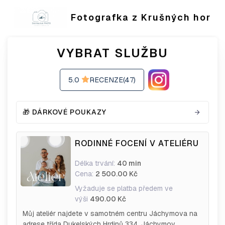
Fotografka z Krušných hor
VYBRAT SLUŽBU
5.0
RECENZE(47)
🎁 DÁRKOVÉ POUKAZY
RODINNÉ FOCENÍ V ATELIÉRU
Délka trvání:
40 min
Cena:
2 500.00 Kč
Vyžaduje se platba předem ve
výši
490.00 Kč
Můj ateliér najdete v samotném centru Jáchymova na
adrese třída Dukelských Hrdinů 334, Jáchymov.