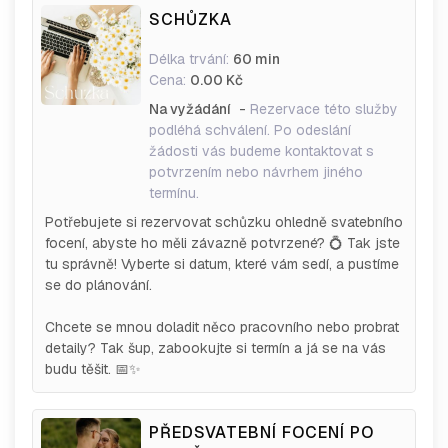
SCHŮZKA
Délka trvání:
60 min
Cena:
0.00 Kč
Na vyžádání
-
Rezervace této služby
podléhá schválení. Po odeslání
žádosti vás budeme kontaktovat s
potvrzením nebo návrhem jiného
termínu.
Potřebujete si rezervovat schůzku ohledně svatebního
focení, abyste ho měli závazně potvrzené? 💍 Tak jste
tu správně! Vyberte si datum, které vám sedí, a pustíme
se do plánování.
Chcete se mnou doladit něco pracovního nebo probrat
detaily? Tak šup, zabookujte si termín a já se na vás
budu těšit. 📅✨
PŘEDSVATEBNÍ FOCENÍ PO