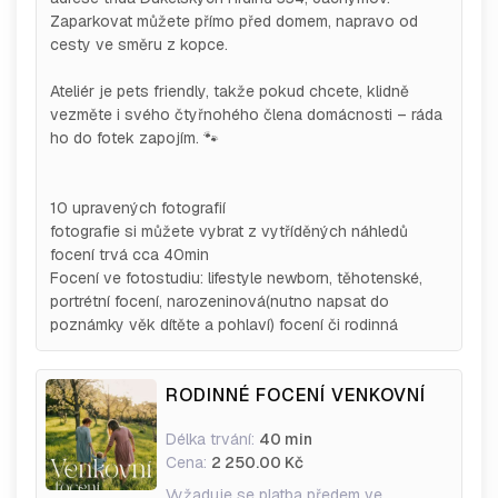
Zaparkovat můžete přímo před domem, napravo od
cesty ve směru z kopce.
Ateliér je pets friendly, takže pokud chcete, klidně
vezměte i svého čtyřnohého člena domácnosti – ráda
ho do fotek zapojím. 🐾
10 upravených fotografií
fotografie si můžete vybrat z vytříděných náhledů
focení trvá cca 40min
Focení ve fotostudiu: lifestyle newborn, těhotenské,
portrétní focení, narozeninová(nutno napsat do
poznámky věk dítěte a pohlaví) focení či rodinná
RODINNÉ FOCENÍ VENKOVNÍ
Délka trvání:
40 min
Cena:
2 250.00 Kč
Vyžaduje se platba předem ve