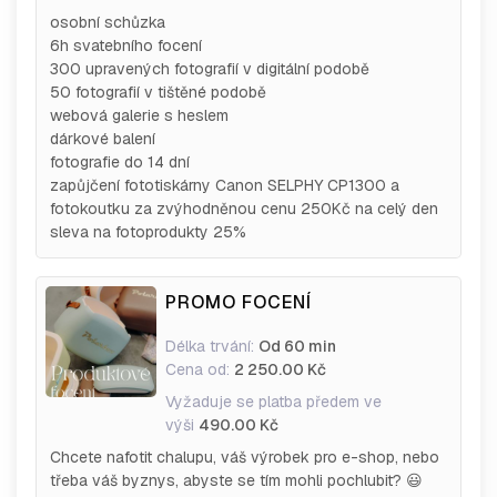
osobní schůzka
6h svatebního focení
300 upravených fotografií v digitální podobě
50 fotografií v tištěné podobě
webová galerie s heslem
dárkové balení
fotografie do 14 dní
zapůjčení fototiskárny Canon SELPHY CP1300 a
fotokoutku za zvýhodněnou cenu 250Kč na celý den
sleva na fotoprodukty 25%
PROMO FOCENÍ
Délka trvání:
Od 60 min
Cena od:
2 250.00 Kč
Vyžaduje se platba předem ve
výši
490.00 Kč
Chcete nafotit chalupu, váš výrobek pro e-shop, nebo
třeba váš byznys, abyste se tím mohli pochlubit? 😃