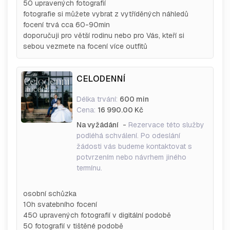
50 upravených fotografií
fotografie si můžete vybrat z vytříděných náhledů
focení trvá cca 60-90min
doporučuji pro větší rodinu nebo pro Vás, kteří si
sebou vezmete na focení více outfitů
CELODENNÍ
Délka trvání:
600 min
Cena:
16 990.00 Kč
Na vyžádání
-
Rezervace této služby
podléhá schválení. Po odeslání
žádosti vás budeme kontaktovat s
potvrzením nebo návrhem jiného
termínu.
osobní schůzka
10h svatebního focení
450 upravených fotografií v digitální podobě
50 fotografií v tištěné podobě