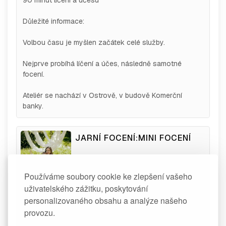
90 minut líčení a účesu
Důležité informace:
Volbou času je myšlen začátek celé služby.
Nejprve probíhá líčení a účes, následně samotné
focení.
Ateliér se nachází v Ostrově, v budově Komerční
banky.
JARNÍ FOCENÍ:MINI FOCENÍ
Délka trvání:
20 min
Cena:
1 290.00 Kč
Používáme soubory cookie ke zlepšení vašeho
Vyžaduje se platba předem ve
uživatelského zážitku, poskytování
výši
490.00 Kč
personalizovaného obsahu a analýze našeho
Mini letní scéna ala malba v parku Schlika Jáchymov.
provozu.