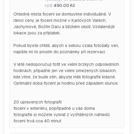
výši
490.00 Kč
Ohledně místa focení se domluvíme individuálně. V
rámci ceny je focení možné v Karlových Varech,
Jáchymově, Božím Daru a blízkém okolí. Vzdálenější
lokace jsou za příplatek.
Pokud byste chtěli, abych s sebou vzala fotošaty ven,
napište mi to prosím do poznámky při rezervaci.
V létě nedoporučuji fotit ve velmi brzkých odpoledních
hodinách, případně jen ve velmi omezených lokacích,
kde víme, že bude stín, abyste měli fotografie krásné.
Optimální doba focení je hodinu před západem slunce.
20 upravených fotografií
focení v exteriéru, popřípadně u vás doma
fotografie si můžete vybrat z vytříděných náhledů
focení trvá cca 40 minut