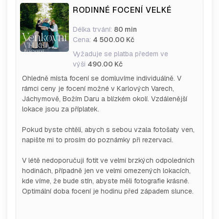
RODINNÉ FOCENÍ VELKÉ
Délka trvání:
80 min
Cena:
4 500.00 Kč
Vyžaduje se platba předem ve
výši
490.00 Kč
Ohledně místa focení se domluvíme individuálně. V
rámci ceny je focení možné v Karlových Varech,
Jáchymově, Božím Daru a blízkém okolí. Vzdálenější
lokace jsou za příplatek.
Pokud byste chtěli, abych s sebou vzala fotošaty ven,
napište mi to prosím do poznámky při rezervaci.
V létě nedoporučuji fotit ve velmi brzkých odpoledních
hodinách, případně jen ve velmi omezených lokacích,
kde víme, že bude stín, abyste měli fotografie krásné.
Optimální doba focení je hodinu před západem slunce.