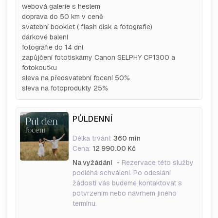
webová galerie s heslem
doprava do 50 km v ceně
svatební booklet ( flash disk a fotografie)
dárkové balení
fotografie do 14 dní
zapůjčení fototiskárny Canon SELPHY CP1300 a
fotokoutku
sleva na předsvatební focení 50%
sleva na fotoprodukty 25%
PŮLDENNÍ
Délka trvání:
360 min
Cena:
12 990.00 Kč
Na vyžádání
-
Rezervace této služby
podléhá schválení. Po odeslání
žádosti vás budeme kontaktovat s
potvrzením nebo návrhem jiného
termínu.