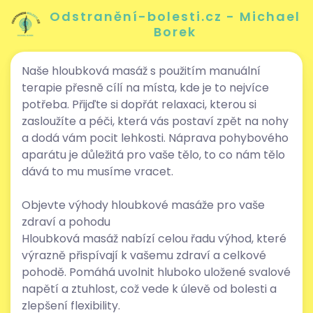
Odstranění-bolesti.cz - Michael
Borek
Naše hloubková masáž s použitím manuální
terapie přesně cílí na místa, kde je to nejvíce
potřeba. Přijďte si dopřát relaxaci, kterou si
zasloužíte a péči, která vás postaví zpět na nohy
a dodá vám pocit lehkosti. Náprava pohybového
aparátu je důležitá pro vaše tělo, to co nám tělo
dává to mu musíme vracet.
Objevte výhody hloubkové masáže pro vaše
zdraví a pohodu
Hloubková masáž nabízí celou řadu výhod, které
výrazně přispívají k vašemu zdraví a celkové
pohodě. Pomáhá uvolnit hluboko uložené svalové
napětí a ztuhlost, což vede k úlevě od bolesti a
zlepšení flexibility.