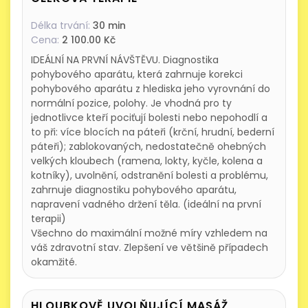
Délka trvání:
30 min
Cena:
2 100.00 Kč
IDEÁLNÍ NA PRVNÍ NÁVŠTĚVU. Diagnostika
pohybového aparátu, která zahrnuje korekci
pohybového aparátu z hlediska jeho vyrovnání do
normální pozice, polohy. Je vhodná pro ty
jednotlivce kteří pociťují bolesti nebo nepohodlí a
to při: více blocích na páteři (krční, hrudní, bederní
páteři); zablokovaných, nedostatečně ohebných
velkých kloubech (ramena, lokty, kyčle, kolena a
kotníky), uvolnění, odstranění bolesti a problému,
zahrnuje diagnostiku pohybového aparátu,
napravení vadného držení těla. (ideální na první
terapii)
Všechno do maximální možné míry vzhledem na
váš zdravotní stav. Zlepšení ve většině případech
okamžité.
HLOUBKOVĚ UVOLŇUJÍCÍ MASÁŽ