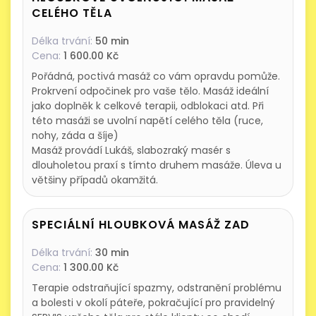
CELÉHO TĚLA
Délka trvání:
50 min
Cena:
1 600.00 Kč
Pořádná, poctivá masáž co vám opravdu pomůže.
Prokrvení odpočinek pro vaše tělo. Masáž ideální
jako doplněk k celkové terapii, odblokaci atd. Při
této masáži se uvolní napětí celého těla (ruce,
nohy, záda a šíje)
Masáž provádí Lukáš, slabozraký masér s
dlouholetou praxí s tímto druhem masáže. Úleva u
většiny případů okamžitá.
SPECIÁLNÍ HLOUBKOVÁ MASÁŽ ZAD
Délka trvání:
30 min
Cena:
1 300.00 Kč
Terapie odstraňující spazmy, odstranění problému
a bolesti v okolí páteře, pokračující pro pravidelný