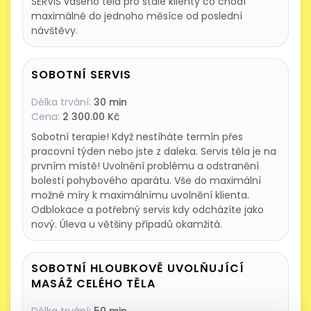
SERVIS vašeho těla pro stále klienty co chodí
maximálně do jednoho měsíce od poslední
návštěvy.
SOBOTNÍ SERVIS
Délka trvání:
30 min
Cena:
2 300.00 Kč
Sobotní terapie! Když nestíháte termín přes
pracovní týden nebo jste z daleka. Servis těla je na
prvním místě! Uvolnění problému a odstranění
bolestí pohybového aparátu. Vše do maximální
možné míry k maximálnímu uvolnění klienta.
Odblokace a potřebný servis kdy odcházíte jako
nový. Úleva u většiny případů okamžitá.
SOBOTNÍ HLOUBKOVĚ UVOLŇUJÍCÍ
MASÁŽ CELÉHO TĚLA