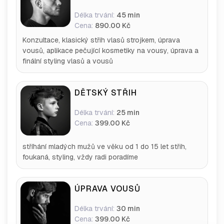
Délka trvání:
45 min
Cena:
890.00 Kč
Konzultace, klasický střih vlasů strojkem, úprava
vousů, aplikace pečující kosmetiky na vousy, úprava a
finální styling vlasů a vousů
DĚTSKÝ STŘIH
Délka trvání:
25 min
Cena:
399.00 Kč
stříhání mladých mužů ve věku od 1 do 15 let střih,
foukaná, styling, vždy radi poradíme
ÚPRAVA VOUSŮ
Délka trvání:
30 min
Cena:
399.00 Kč