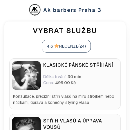
Ak barbers Praha 3
VYBRAT SLUŽBU
4.6
RECENZE(24)
KLASICKÉ PÁNSKÉ STŘÍHÁNÍ
Délka trvání:
30 min
Cena:
499.00 Kč
Konzultace, precizní střih vlasů na míru strojkem nebo
nůžkami, úprava a konečný styling vlasů
STŘIH VLASŮ A ÚPRAVA
VOUSŮ