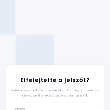
Elfelejtette a jelszót?
A jelszó visszaállításához kérjük, adja meg azt az email
címet, amit a regisztráció során használt.