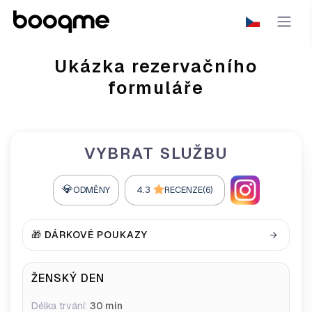
Ukázka rezervačního
formuláře
VYBRAT SLUŽBU
💎
ODMĚNY
4.3
RECENZE(6)
🎁 DÁRKOVÉ POUKAZY
ŽENSKÝ DEN
Délka trvání:
30 min