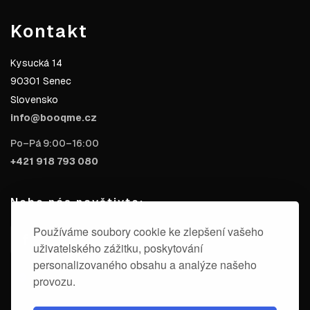
Kontakt
Kysucká 14
90301 Senec
Slovensko
info@booqme.cz
Po–Pá 9:00–16:00
+421 918 793 080
Nebo nás navštivte:
Používáme soubory cookie ke zlepšení vašeho
uživatelského zážitku, poskytování
personalizovaného obsahu a analýze našeho
provozu.