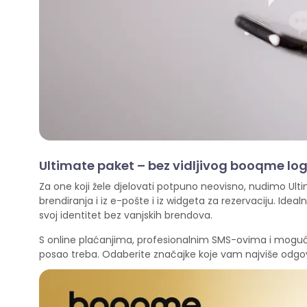
Ultimate paket – bez vidljivog booqme lo
Za one koji žele djelovati potpuno neovisno, nudimo U
brendiranja i iz e-pošte i iz widgeta za rezervaciju. Ideal
svoj identitet bez vanjskih brendova.
S online plaćanjima, profesionalnim SMS-ovima i moguć
posao treba. Odaberite značajke koje vam najviše odgova