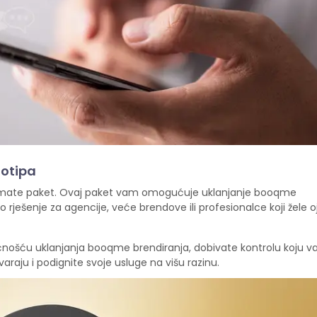
gotipa
ltimate paket. Ovaj paket vam omogućuje uklanjanje booqme
no rješenje za agencije, veće brendove ili profesionalce koji žele o
nošću uklanjanja booqme brendiranja, dobivate kontrolu koju v
raju i podignite svoje usluge na višu razinu.