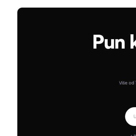
Pun k
Više od 