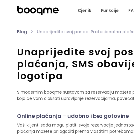
Cjenik
Funkcije
F
Blog
Unaprijedite svoj posao: Profesionalna plaća
Unaprijedite svoj po
plaćanja, SMS obavije
logotipa
S modernim booqme sustavom za rezervaciju možete podić
koja će vam olakšati upravljanje rezervacijama, povećati
Online plaćanja – udobno i bez gotovine
Vaši klijenti sada mogu platiti svoje rezervacije jednost
plaćanja možete prilagoditi prema vlastitim potrebama