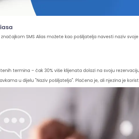
liasa
ačajkom SMS Alias možete kao pošiljatelja navesti naziv svoje 
nih termina – čak 30% više klijenata dolazi na svoju rezervaciju
ma u dijelu "Naziv pošiljatelja". Plaćena je, ali njezina je korist