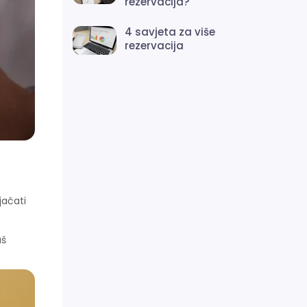
rezervacija?
4 savjeta za više
rezervacija
jačati
aš