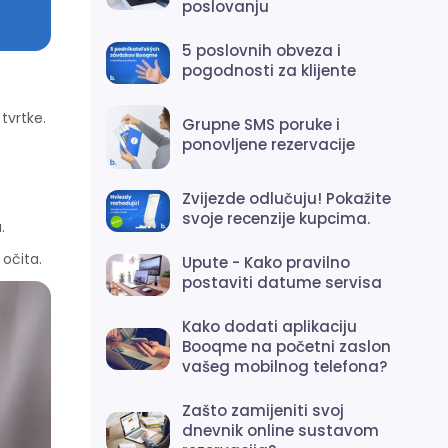
poslovanju
5 poslovnih obveza i
pogodnosti za klijente
tvrtke.
Grupne SMS poruke i
ponovljene rezervacije
Zvijezde odlučuju! Pokažite
svoje recenzije kupcima.
.
 očita.
Upute - Kako pravilno
postaviti datume servisa
Kako dodati aplikaciju
Booqme na početni zaslon
vašeg mobilnog telefona?
Zašto zamijeniti svoj
dnevnik online sustavom