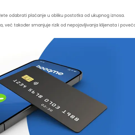
ožete odabrati plaćanje u obliku postotka od ukupnog iznosa.
, već također smanjuje rizik od nepojavljivanja klijenata i pove