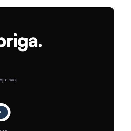
briga.
ajte svoj