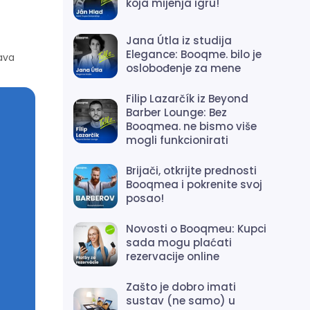
koja mijenja igru!
Jana Útla iz studija
Elegance: Booqme. bilo je
ćava
oslobođenje za mene
Filip Lazarčík iz Beyond
Barber Lounge: Bez
Booqmea. ne bismo više
mogli funkcionirati
Brijači, otkrijte prednosti
Booqmea i pokrenite svoj
posao!
Novosti o Booqmeu: Kupci
sada mogu plaćati
rezervacije online
Zašto je dobro imati
sustav (ne samo) u