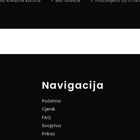
ez kreditne kartice
✓ Bez obveze
✓ Postavljeno za 5 mi
Navigacija
Početna
Cjenik
FAQ
Svojstva
Prikaz