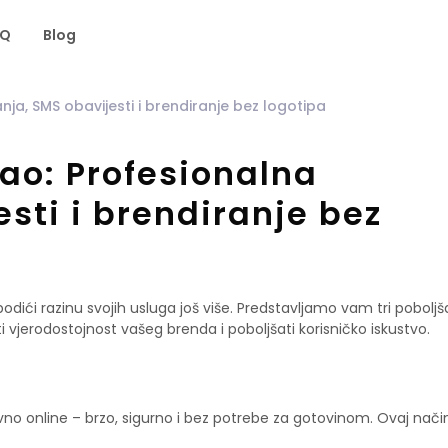
AQ
Blog
nja, SMS obavijesti i brendiranje bez logotipa
sao: Profesionalna
sti i brendiranje bez
i razinu svojih usluga još više. Predstavljamo vam tri poboljš
 vjerodostojnost vašeg brenda i poboljšati korisničko iskustvo.
avno online – brzo, sigurno i bez potrebe za gotovinom. Ovaj nači
: