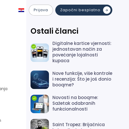
Prijava
Započni besplatno
Ostali članci
Digitalne kartice vjernosti:
jednostavan način za
povećanje lojalnosti
kupaca
Nove funkcije, više kontrole
i recenzija: Što je još donio
booqme?
anja
Novosti na booqme:
Sažetak odabranih
funkcionalnosti
n
Saint Tropez: Brijačnica