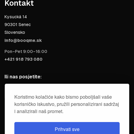
Kontakt
Kysucká 14
90301 Senec
Slovensko
info@booqme.sk
Pon–Pet 9:00–16:00
+421 918 793 080
Ili nas posjetite:
Koristimo kolačiće kako bismo poboljšali vaše
korisničko iskustvo, pružili personalizirani sadržaj
i analizirali naš promet.
Prihvati sve