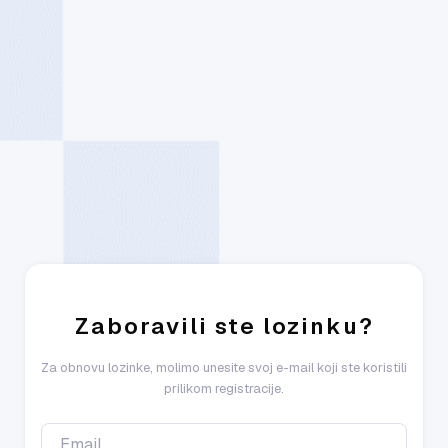
Zaboravili ste lozinku?
Za obnovu lozinke, molimo unesite svoj e-mail koji ste koristili
prilikom registracije.