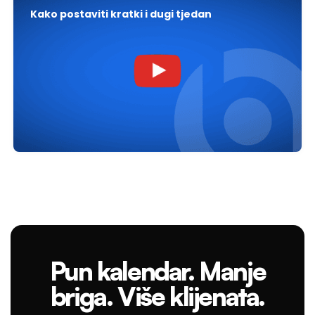
Kako postaviti kratki i dugi tjedan
Pun kalendar. Manje
briga. Više klijenata.