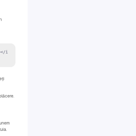
n
></i
eți
plăcere.
punem
uia.