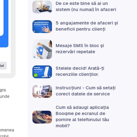
De ce este bine să ai un
sistem (nu numai) în afaceri
5 angajamente de afaceri și
beneficii pentru clienți
Mesaje SMS în bloc și
rezervări repetate
Stelele decid! Arată-ți
recenziile clienților.
Instrucțiuni - Cum să setați
egra
corect datele de service
 unde
Cum să adaugi aplicația
Booqme pe ecranul de
pornire al telefonului tău
mobil?
asemenea
zibil.