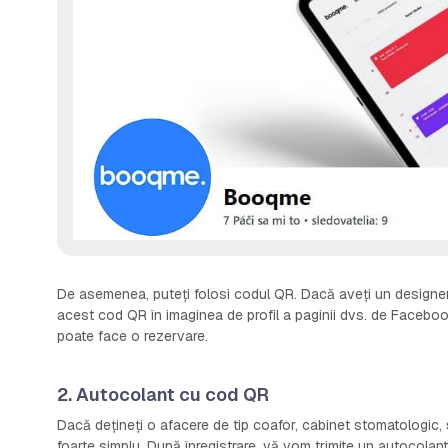
De asemenea, puteți folosi codul QR. Dacă aveți un designer p
acest cod QR în imaginea de profil a paginii dvs. de Facebook,
poate face o rezervare.
2. Autocolant cu cod QR
Dacă dețineți o afacere de tip coafor, cabinet stomatologic,
foarte simplu. După înregistrare, vă vom trimite un autocolant c