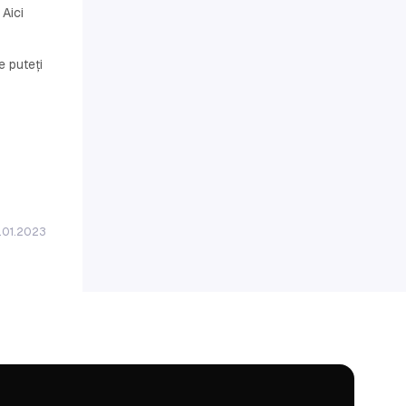
 Aici
e puteți
3.01.2023