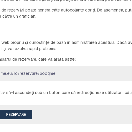
 de rezervări poate genera câte autocolante doriți. De asemenea, put
 către un grafician.
web propriu și cunoștințe de bază în administrarea acestuia. Dacă av
ii și va rezolva rapid problema.
ularul de rezervare, care va arăta astfel:
qme.eu/ro/rezervare/booqme
ctiv să-l ascundeți sub un buton care să redirecționeze utilizatorii căt
REZERVARE