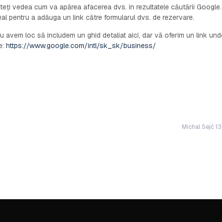
teți vedea cum va apărea afacerea dvs. în rezultatele căutării Google.
eal pentru a adăuga un link către formularul dvs. de rezervare.
u avem loc să includem un ghid detaliat aici, dar vă oferim un link und
e:
https://www.google.com/intl/sk_sk/business/
Michal Sejč 1