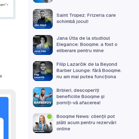
Saint Tropez: Frizeria care
schimbă jocul!
Jana Útla de la studioul
Elegance: Booqme. a fost o
eliberare pentru mine
Filip Lazarčík de la Beyond
Barber Lounge: fără Booqme.
re
nu am mai putea funcționa
Brbieri, descoperiți
beneficiile Booqme și
porniți-vă afacerea!
Booqme News: clienții pot
plăti acum pentru rezervări
online