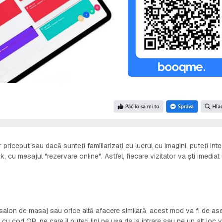
riceput sau dacă sunteți familiarizați cu lucrul cu imagini, puteți int
 cu mesajul "rezervare online". Astfel, fiecare vizitator va ști imediat
 salon de masaj sau orice altă afacere similară, acest mod va fi de 
u cod QR, pe care îl puteți lipi pe ușa de la intrare sau pe un alt loc vi