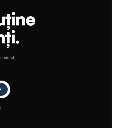
uține
ți.
lendarul,
e