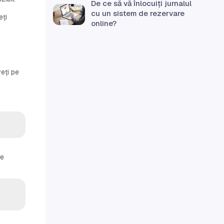
De ce să vă înlocuiți jurnalul
cu un sistem de rezervare
eți
online?
eți pe
re