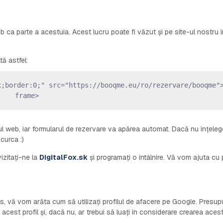
eb ca parte a acestuia. Acest lucru poate fi văzut și pe site-ul nostru î
ă astfel:
x;border:0;" src="https://booqme.eu/ro/rezervare/booqme"
frame>
ul web, iar formularul de rezervare va apărea automat. Dacă nu înțeleg
curca :)
izitați-ne la
DigitalFox.sk
și programați o întâlnire. Vă vom ajuta cu 
s, vă vom arăta cum să utilizați profilul de afacere pe Google. Presu
 acest profil și, dacă nu, ar trebui să luați în considerare crearea acest