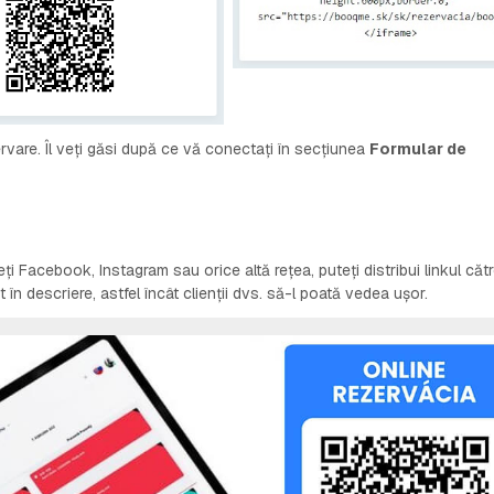
ervare. Îl veți găsi după ce vă conectați în secțiunea
Formular de
ți Facebook, Instagram sau orice altă rețea, puteți distribui linkul căt
 în descriere, astfel încât clienții dvs. să-l poată vedea ușor.