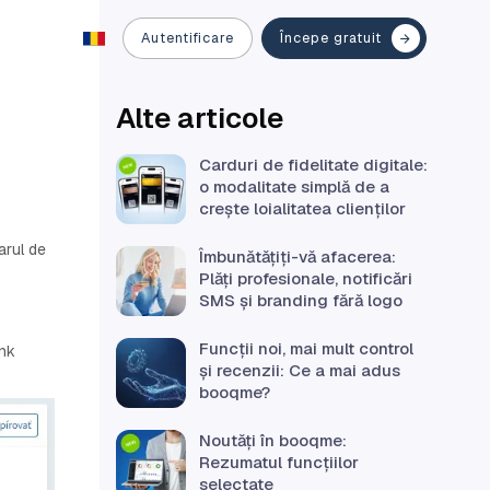
Autentificare
Începe gratuit
Alte articole
Carduri de fidelitate digitale:
o modalitate simplă de a
crește loialitatea clienților
arul de
Îmbunătățiți-vă afacerea:
Plăți profesionale, notificări
SMS și branding fără logo
Funcții noi, mai mult control
ink
și recenzii: Ce a mai adus
booqme?
Noutăți în booqme:
Rezumatul funcțiilor
selectate