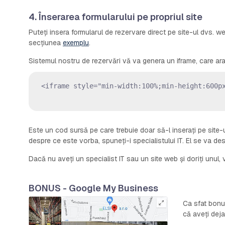
4. Înserarea formularului pe propriul site
Puteți insera formularul de rezervare direct pe site-ul dvs. w
secțiunea
exemplu
.
Sistemul nostru de rezervări vă va genera un iframe, care arat
<iframe style="min-width:100%;min-height:600p
Este un cod sursă pe care trebuie doar să-l inserați pe site-
despre ce este vorba, spuneți-i specialistului IT. El se va des
Dacă nu aveți un specialist IT sau un site web și doriți unul, v
BONUS - Google My Business
Ca sfat bonu
că aveți deja