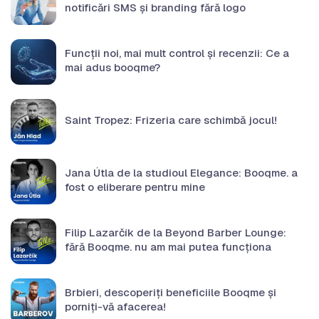
notificări SMS și branding fără logo
Funcții noi, mai mult control și recenzii: Ce a
mai adus booqme?
Saint Tropez: Frizeria care schimbă jocul!
Jana Útla de la studioul Elegance: Booqme. a
fost o eliberare pentru mine
Filip Lazarčík de la Beyond Barber Lounge:
fără Booqme. nu am mai putea funcționa
Brbieri, descoperiți beneficiile Booqme și
porniți-vă afacerea!