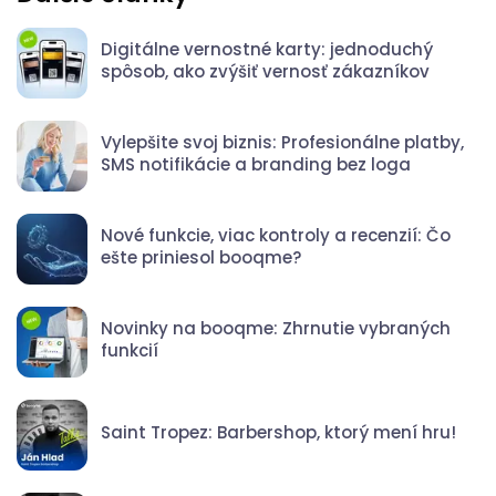
Digitálne vernostné karty: jednoduchý
spôsob, ako zvýšiť vernosť zákazníkov
Vylepšite svoj biznis: Profesionálne platby,
SMS notifikácie a branding bez loga
Nové funkcie, viac kontroly a recenzií: Čo
ešte priniesol booqme?
Novinky na booqme: Zhrnutie vybraných
funkcií
Saint Tropez: Barbershop, ktorý mení hru!