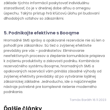
základe týchto informácií poskytovať individuálnu
starostlivosť, čo je v dnešnej dobe alfou a omegou
úspechu. Takýto prístup hrá kľúčovú úlohu pri budovaní
dlhodobých vzťahov so zákazníkmi.
5. Podnikajte efektívne s Booqme
Hromadné SMS správy a opakované rezervácie nie sú len o
pohodlí pre zákazníkov. Sú tiež o zvýšenej efektivite
prevádzky pre vás – podnikateľov. Eliminovanie
neefektívnych procesov a zlepšenie komunikácie prispieva
k zvýšeniu produktivity a ziskovosti podniku. Kombinácia
rezervačného systému Booqme, hromadných SMS a
opakovaných rezervácií vám prináša zásadné výhody od
zvýšenej efektivity prevádzky až po vytváranie lojálnej
zákazníckej základne. Jednoducho, ide o najúčinnejšie
nástroje potrebné pre komplexné riešenie moderného
podnikania.
Tamás Baráth 16.11.2023
Ďalšie články