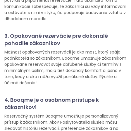
potvrdiť a pripomenúť rezervácie. Táto okamžitá forma
komunikácie zabezpečuje, že zákazníci sú vždy informovaní
a ostávate s nimi v styku, čo podporuje budovanie vzťahu v
dlhodobom meradle.
3. Opakované rezervácie pre dokonalé
pohodlie zákazníkov
Možnosť opakovaných rezervácií je ako most, ktorý spája
podnikateľa so zákazníkom. Booqme umožňuje zákazníkom
opakovane rezervovať svoje obľúbené služby či termíny s
minimálnym úsilím, majú tiež dokonalý komfort a jasno v
tom, kedy a ako môžu využiť ponúkané služby. Rýchle a
účinné riešenie!
4. Booqme je o osobnom prístupe k
zákazníkovi
Rezervačný systém Booqme umožňuje personalizovaný
prístup k zákazníkom. Ako? Poskytovatelia služieb môžu
sledovať históriu rezervácií, preferencie zákazníkov a na