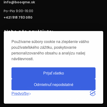
info@booqme.sk
Po-Pia 9:00-16:00
+421 918 793 080
Alebo nás navštívte:
Používame súbory cookie na zlepšenie vášho
používateľského zážitku, poskytovanie
personalizovaného obsahu a analýzu našej
návštevnosti.
Prijať všetko
Odmietnuť nepodstatné
Predvoľby
© All rights reserved. Made by
DigitalFox s.r.o.