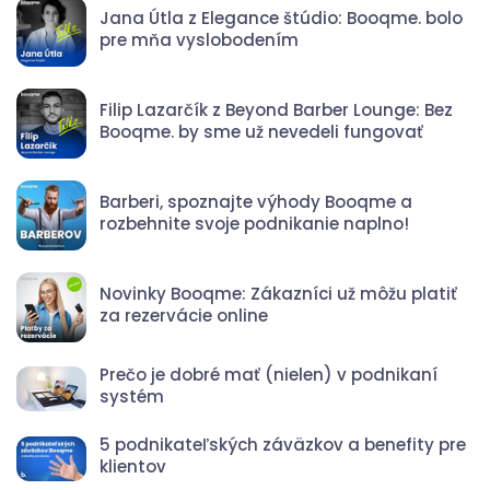
Jana Útla z Elegance štúdio: Booqme. bolo
pre mňa vyslobodením
Filip Lazarčík z Beyond Barber Lounge: Bez
Booqme. by sme už nevedeli fungovať
Barberi, spoznajte výhody Booqme a
rozbehnite svoje podnikanie naplno!
Novinky Booqme: Zákazníci už môžu platiť
za rezervácie online
Prečo je dobré mať (nielen) v podnikaní
systém
5 podnikateľských záväzkov a benefity pre
klientov