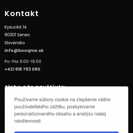
Kontakt
Kysucká 14
90301 Senec
Slovensko
info@booqme.sk
Po-Pia 9:00-16:00
+421 918 793 080
Alebo nás navštívte:
Používame súbory cookie na zlepšenie vášho
používateľského zážitku, poskytovanie
personalizovaného obsahu a analýzu našej
návštevnosti.