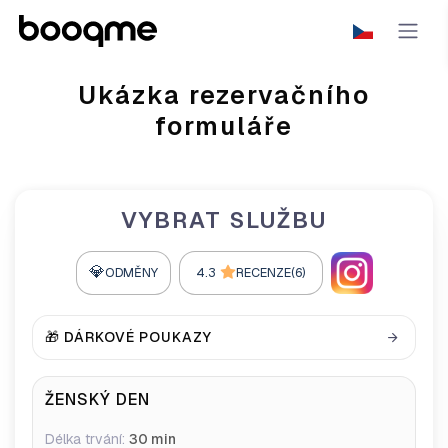
Ukázka rezervačního
formuláře
VYBRAT SLUŽBU
💎
ODMĚNY
4.3
RECENZE(6)
🎁 DÁRKOVÉ POUKAZY
ŽENSKÝ DEN
Délka trvání:
30 min