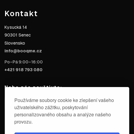
Kontakt
Kysucká 14
90301 Senec
Slovensko
info@booqme.cz
Po–Pá 9:00–16:00
+421 918 793 080
Nebo nás navštivte:
Používáme soubory cookie ke zlepšení vašeho
uživatelského zážitku, poskytování
personalizovaného obsahu a analýze našeho
provozu.